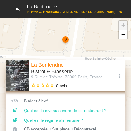
La Bontendrie
Bistrot & Brasserie - 9 Rue de Trévise, 75009 Paris, France
+
−
La Bontendrie
Bistrot & Brasserie
9 Rue de Trévise, 75009 Paris, France
0 avis
2
Budget élevé
Quel est le niveau sonore de ce restaurant ?
Quel est le régime alimentaire ?
CB acceptée
Sur place
Décontracté