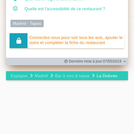
Quelle est l'accessibilité de ce restaurant ?
Madrid - Tapas
Connectez-vous pour voir tous les avis, ajouter le
votre et compléter la fiche du restaurant
Dernière mise à jour 07/05/2019
Espagne
Madrid
Bar à vins & tapas
La Dolores
Leaflet
|
©
OpenStreetMap
contributors ©
CARTO