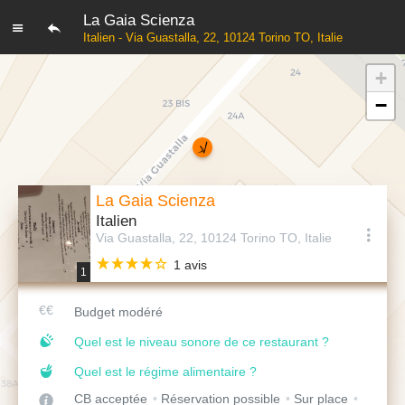
La Gaia Scienza
Italien - Via Guastalla, 22, 10124 Torino TO, Italie
+
−
La Gaia Scienza
Italien
Via Guastalla, 22, 10124 Torino TO, Italie
1 avis
1
Budget modéré
Quel est le niveau sonore de ce restaurant ?
Quel est le régime alimentaire ?
CB acceptée
Réservation possible
Sur place