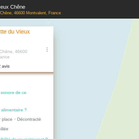
ieux Chêne
 Chêne, 46600 Montvalent, France
tte du Vieux
 Chêne, 46600
rance
2 avis
u sonore de ce
 alimentaire ?
 place
Décontracté
illée