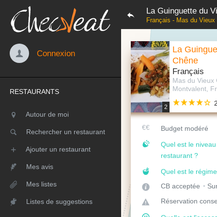
La Guinguette du V
Français - Mas du Vieux
La Guingue
Connexion
Chêne
Français
Mas du Vieux
Montvalent, F
RESTAURANTS
2
Autour de moi
Budget modéré
Rechercher un restaurant
Quel est le nivea
Ajouter un restaurant
restaurant ?
Mes avis
Quel est le régime
Mes listes
CB acceptée
Sur
Réservation conse
Listes de suggestions