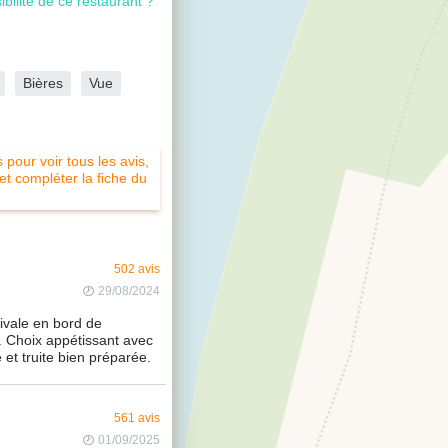
ibilité de ce restaurant ?
Bières
Vue
pour voir tous les avis,
 et compléter la fiche du
502 avis
29/08/2024
ivale en bord de
 Choix appétissant avec
et truite bien préparée.
561 avis
01/09/2025