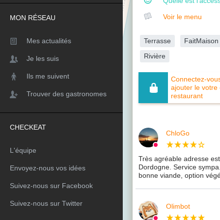
Quelle est l'access
Voir le menu
MON RÉSEAU
Terrasse
FaitMaison
Mes actualités
Rivière
Je les suis
Ils me suivent
Connectez-vous 
ajouter le votre
Trouver des gastronomes
restaurant
CHECKEAT
ChloGo
L'équipe
Très agréable adresse est
Dordogne. Service sympa.
Envoyez-nous vos idées
bonne viande, option végé 
Suivez-nous sur Facebook
Suivez-nous sur Twitter
Olimbot