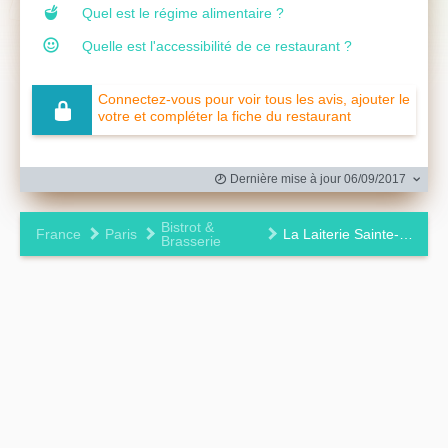
Quel est le régime alimentaire ?
Quelle est l'accessibilité de ce restaurant ?
Connectez-vous pour voir tous les avis, ajouter le
votre et compléter la fiche du restaurant
Dernière mise à jour 06/09/2017
Bistrot &
France
Paris
La Laiterie Sainte-Clotilde
Brasserie
Leaflet
|
©
OpenStreetMap
contributors ©
CARTO