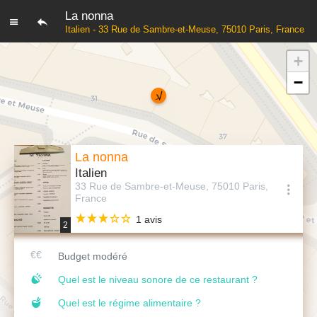
La nonna
Italien - 33 Rue de Sambre-et-Meuse, 75010 Paris, France
+
−
La nonna
Italien
33 Rue de Sambre-et-Meuse, 75010 Paris,
France
1 avis
2
Budget modéré
Quel est le niveau sonore de ce restaurant ?
Quel est le régime alimentaire ?