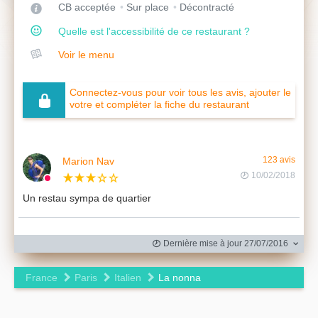
CB acceptée
Sur place
Décontracté
Quelle est l'accessibilité de ce restaurant ?
Voir le menu
Connectez-vous pour voir tous les avis, ajouter le
votre et compléter la fiche du restaurant
Marion Nav
123 avis
10/02/2018
Un restau sympa de quartier
Dernière mise à jour 27/07/2016
France
Paris
Italien
La nonna
Leaflet
|
©
OpenStreetMap
contributors ©
CARTO