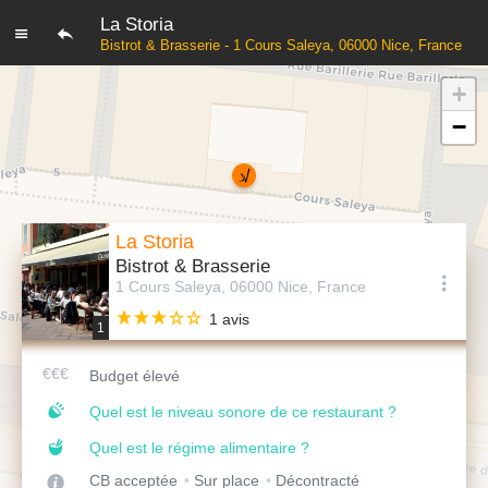
La Storia
Bistrot & Brasserie - 1 Cours Saleya, 06000 Nice, France
+
−
La Storia
Bistrot & Brasserie
1 Cours Saleya, 06000 Nice, France
1 avis
1
Budget élevé
Quel est le niveau sonore de ce restaurant ?
Quel est le régime alimentaire ?
CB acceptée
Sur place
Décontracté