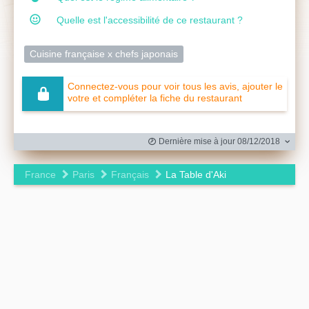
Quelle est l'accessibilité de ce restaurant ?
Cuisine française x chefs japonais
Connectez-vous pour voir tous les avis, ajouter le
votre et compléter la fiche du restaurant
Dernière mise à jour 08/12/2018
France
Paris
Français
La Table d'Aki
Leaflet
|
©
OpenStreetMap
contributors ©
CARTO