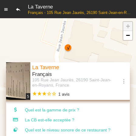
La Taverne
Français - 105 Rue Jean Jaurès, 26190 Saint-Jean-en-Royans, France
+
−
La Taverne
Français
105 Rue Jean Jaurès, 26190 Saint-Jean-
en-Royans, France
1 avis
5
Quel est la gamme de prix ?
La CB est-elle acceptée ?
Quel est le niveau sonore de ce restaurant ?