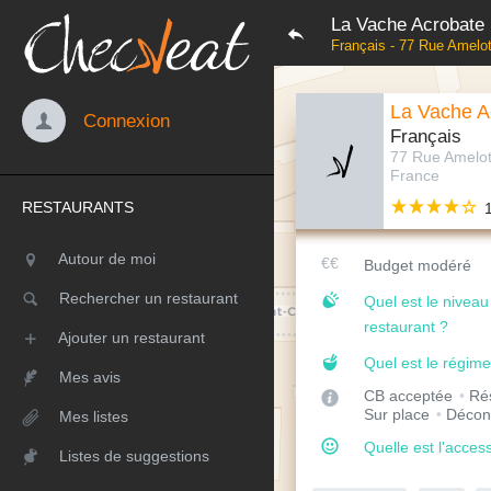
La Vache Acrobate
Français - 77 Rue Amelot
La Vache A
Connexion
Français
77 Rue Amelot
France
RESTAURANTS
Autour de moi
Budget modéré
Rechercher un restaurant
Quel est le nivea
restaurant ?
Ajouter un restaurant
Quel est le régime
Mes avis
CB acceptée
Rés
Sur place
Décon
Mes listes
Quelle est l'access
Listes de suggestions