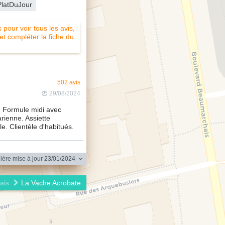
PlatDuJour
pour voir tous les avis,
 et compléter la fiche du
502 avis
29/08/2024
r. Formule midi avec
rienne. Assiette
e. Clientèle d'habitués.
ère mise à jour 23/01/2024
ais
La Vache Acrobate