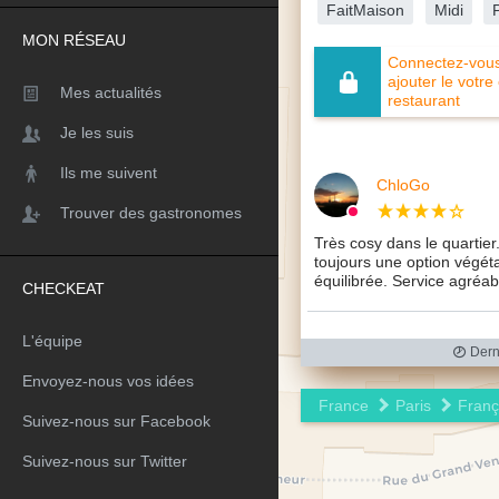
FaitMaison
Midi
MON RÉSEAU
Connectez-vous 
ajouter le votre
Mes actualités
restaurant
Je les suis
Ils me suivent
ChloGo
Trouver des gastronomes
Très cosy dans le quartie
toujours une option végéta
équilibrée. Service agréabl
CHECKEAT
L'équipe
Derni
Envoyez-nous vos idées
France
Paris
Franç
Suivez-nous sur Facebook
Suivez-nous sur Twitter