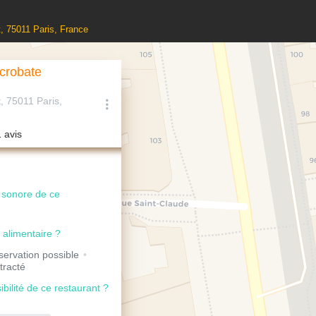
, 75011 Paris, France
crobate
, 75011 Paris,
1 avis
u sonore de ce
 alimentaire ?
ervation possible
tracté
ibilité de ce restaurant ?