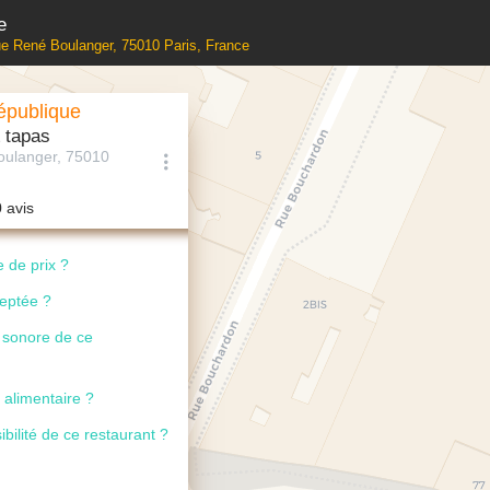
e
ue René Boulanger, 75010 Paris, France
épublique
 tapas
oulanger, 75010
0 avis
 de prix ?
ceptée ?
u sonore de ce
 alimentaire ?
ibilité de ce restaurant ?