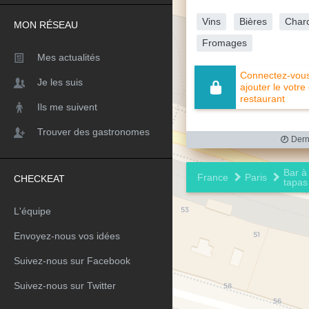
Vins
Bières
Charc
MON RÉSEAU
Fromages
Mes actualités
Connectez-vous 
Je les suis
ajouter le votre
restaurant
Ils me suivent
Trouver des gastronomes
Derni
Bar à
France
Paris
CHECKEAT
tapas
L'équipe
Envoyez-nous vos idées
Suivez-nous sur Facebook
Suivez-nous sur Twitter