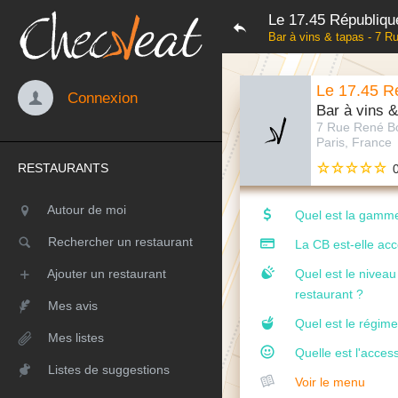
Le 17.45 Républiqu
Bar à vins & tapas - 7 R
Le 17.45 R
Connexion
Bar à vins &
7 Rue René B
Paris, France
RESTAURANTS
Autour de moi
Quel est la gamme
Rechercher un restaurant
La CB est-elle ac
Ajouter un restaurant
Quel est le nivea
restaurant ?
Mes avis
Quel est le régime
Mes listes
Quelle est l'access
Listes de suggestions
Voir le menu