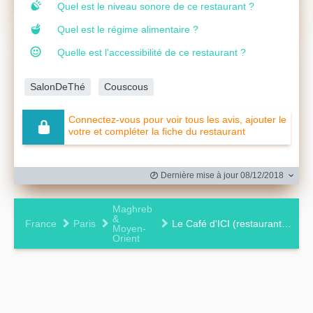
Quel est le niveau sonore de ce restaurant ?
Quel est le régime alimentaire ?
Quelle est l'accessibilité de ce restaurant ?
SalonDeThé
Couscous
Connectez-vous pour voir tous les avis, ajouter le
votre et compléter la fiche du restaurant
Dernière mise à jour 08/12/2018
Maghreb
&
France
Paris
Le Café d'ICI (restaurant – salon de thé de l’Institut des Cultures d’Islam)
Moyen-
Orient
Leaflet
|
©
OpenStreetMap
contributors ©
CARTO