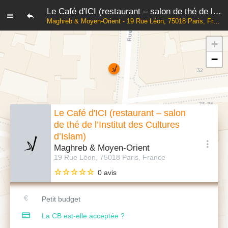
Le Café d'ICI (restaurant – salon de thé de l’Institut des Cultures d’Islam)
Maghreb & Moyen-Orient - 19 Rue Léon, 75018 Paris, France
+
−
Le Café d'ICI (restaurant – salon
de thé de l’Institut des Cultures
d’Islam)
Maghreb & Moyen-Orient
19 Rue Léon, 75018 Paris, France
0 avis
Petit budget
La CB est-elle acceptée ?