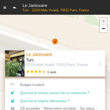
Le Janissaire
Turc - 22/24 Allée Vivaldi, 75012 Paris, France
+
−
Le Janissaire
Turc
22/24 Allée Vivaldi, 75012 Paris, France
1 avis
1
Budget modéré
Quel est le niveau sonore de ce restaurant ?
Quel est le régime alimentaire ?
CB acceptée
Réservation possible
Sur place