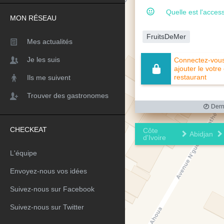
Quelle est l'access
MON RÉSEAU
FruitsDeMer
Mes actualités
Je les suis
Connectez-vous 
ajouter le votre
restaurant
Ils me suivent
Trouver des gastronomes
Derni
CHECKEAT
Côte
Abidjan
d'Ivoire
L'équipe
Envoyez-nous vos idées
Suivez-nous sur Facebook
Suivez-nous sur Twitter