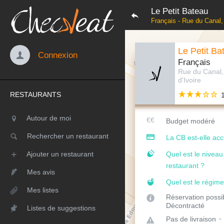
Le Petit Bateau
Français - Rue du Canal, 
Le Petit Ba
Connexion
Français
Rue du Canal,
d'Ivoire
RESTAURANTS
Autour de moi
Budget modéré
Rechercher un restaurant
La CB est-elle ac
Ajouter un restaurant
Quel est le nivea
restaurant ?
Mes avis
Quel est le régime
Mes listes
Réservation possi
Décontracté
Listes de suggestions
Pas de livraison