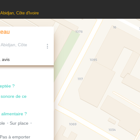
Abidjan, Côte d'Ivoire
teau
 Abidjan, Côte
1 avis
ceptée ?
u sonore de ce
 alimentaire ?
ble
Sur place
Pas à emporter