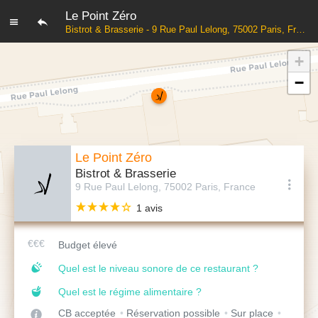
Le Point Zéro
Bistrot & Brasserie - 9 Rue Paul Lelong, 75002 Paris, France
+
−
Le Point Zéro
Bistrot & Brasserie
9 Rue Paul Lelong, 75002 Paris, France
1 avis
Budget élevé
Quel est le niveau sonore de ce restaurant ?
Quel est le régime alimentaire ?
CB acceptée
Réservation possible
Sur place