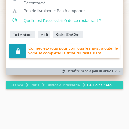
Décontracté
Pas de livraison
Pas à emporter
Quelle est l'accessibilité de ce restaurant ?
FaitMaison
Midi
BistrotDeChef
Connectez-vous pour voir tous les avis, ajouter le
votre et compléter la fiche du restaurant
Dernière mise à jour 06/09/2017
France
Paris
Bistrot & Brasserie
Le Point Zéro
Leaflet
|
©
OpenStreetMap
contributors ©
CARTO