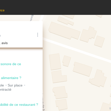
nce
e
1 avis
u sonore de ce
 alimentaire ?
ble
Sur place
ntracté
ibilité de ce restaurant ?