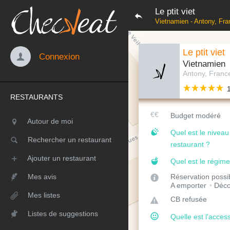
Le ptit viet
Vietnamien - Antony, Fra
Le ptit viet
Connexion
Vietnamien
Antony, Franc
RESTAURANTS
Budget modéré
Autour de moi
Quel est le nivea
Rechercher un restaurant
restaurant ?
Ajouter un restaurant
Quel est le régime
Mes avis
Réservation possi
A emporter
Déco
Mes listes
CB refusée
Listes de suggestions
Quelle est l'access