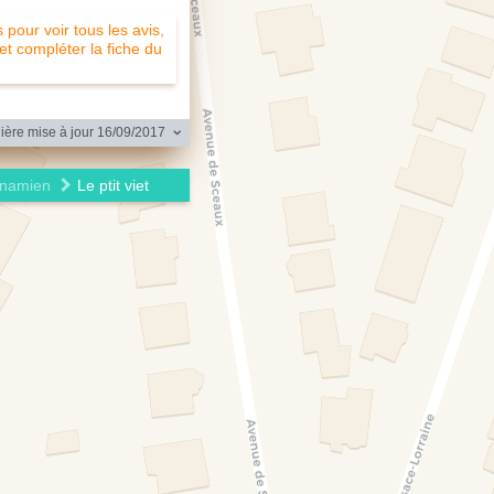
pour voir tous les avis,
 et compléter la fiche du
ère mise à jour 16/09/2017
tnamien
Le ptit viet