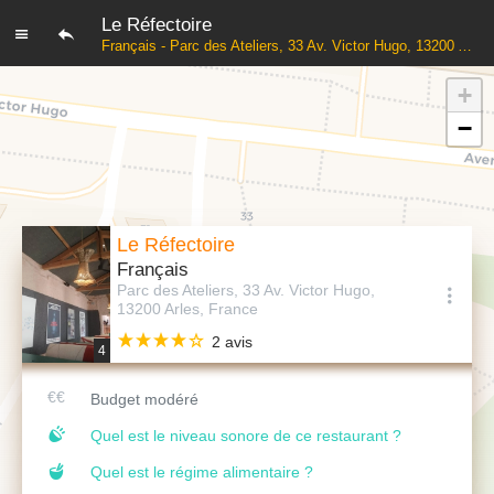
Le Réfectoire
Français - Parc des Ateliers, 33 Av. Victor Hugo, 13200 Arles, France
+
−
Le Réfectoire
Français
Parc des Ateliers, 33 Av. Victor Hugo,
13200 Arles, France
2 avis
4
Budget modéré
Quel est le niveau sonore de ce restaurant ?
Quel est le régime alimentaire ?