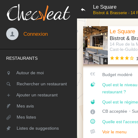
Le Square
Bistrot & Brasserie - 14 
Le Square
Connexion
Bistrot & Br
14 Rue de la 
Cast-le-Guildo
RESTAURANTS
4
Autour de moi
Budget modéré
Rechercher un restaurant
Quel est le nivea
restaurant ?
Ajouter un restaurant
Quel est le régime
Mes avis
CB acceptée
Sur
Mes listes
Quelle est l'access
Listes de suggestions
Voir le menu