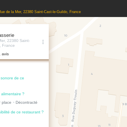
Rue de la Mer, 22380 Saint-Cast-le-Guildo, France
asserie
Mer, 22380 Saint-
, France
1 avis
u sonore de ce
 alimentaire ?
 place
Décontracté
ibilité de ce restaurant ?