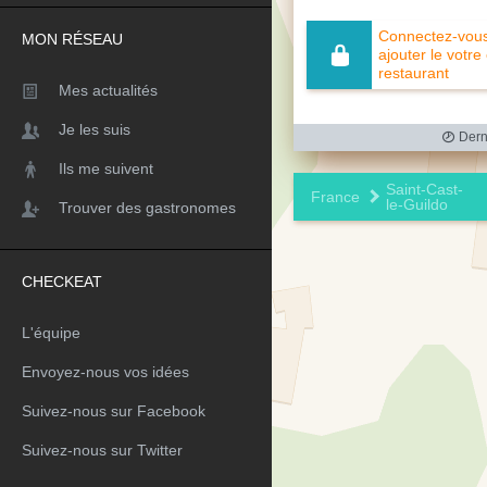
Connectez-vous 
MON RÉSEAU
ajouter le votre
restaurant
Mes actualités
Je les suis
Derni
Ils me suivent
Saint-Cast-
France
le-Guildo
Trouver des gastronomes
CHECKEAT
L'équipe
Envoyez-nous vos idées
Suivez-nous sur Facebook
Suivez-nous sur Twitter