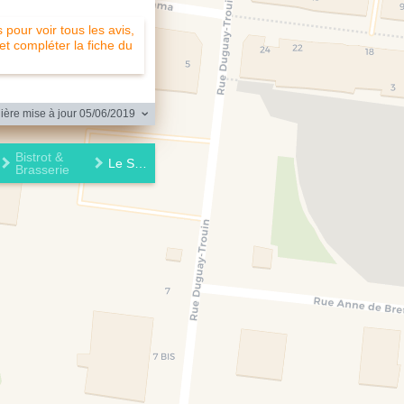
pour voir tous les avis,
 et compléter la fiche du
ère mise à jour 05/06/2019
Bistrot &
Le Square
Brasserie