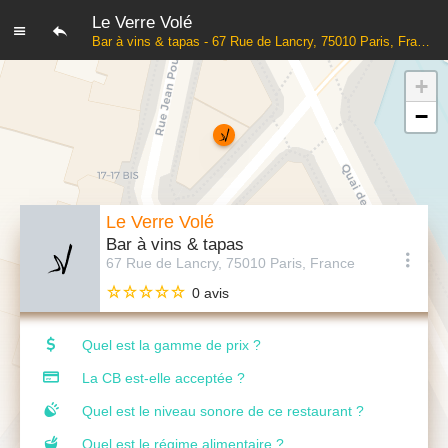
Le Verre Volé
Bar à vins & tapas - 67 Rue de Lancry, 75010 Paris, France
+
−
Le Verre Volé
Bar à vins & tapas
67 Rue de Lancry, 75010 Paris, France
0 avis
Quel est la gamme de prix ?
La CB est-elle acceptée ?
Quel est le niveau sonore de ce restaurant ?
Quel est le régime alimentaire ?