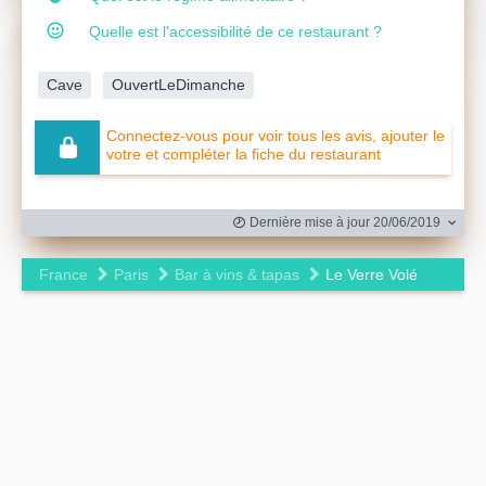
Quelle est l'accessibilité de ce restaurant ?
Cave
OuvertLeDimanche
Connectez-vous pour voir tous les avis, ajouter le
votre et compléter la fiche du restaurant
Dernière mise à jour 20/06/2019
France
Paris
Bar à vins & tapas
Le Verre Volé
Leaflet
|
©
OpenStreetMap
contributors ©
CARTO