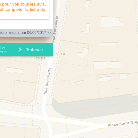
pour voir tous les avis,
 et compléter la fiche du
ère mise à jour 06/09/2017
t &
L'Enfance de Lard
erie