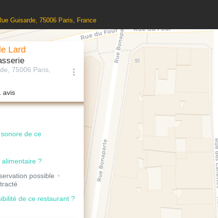
 Rue Guisarde, 75006 Paris, France
de Lard
asserie
de, 75006 Paris,
1 avis
u sonore de ce
 alimentaire ?
ervation possible
tracté
ibilité de ce restaurant ?