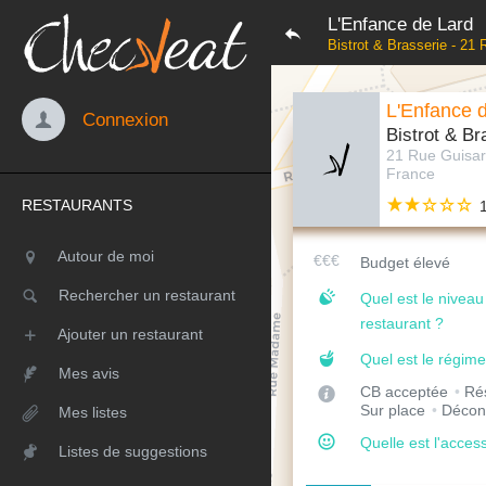
L'Enfance de Lard
Bistrot & Brasserie - 21
L'Enfance 
Connexion
Bistrot & Br
21 Rue Guisar
France
RESTAURANTS
Autour de moi
Budget élevé
Rechercher un restaurant
Quel est le nivea
restaurant ?
Ajouter un restaurant
Quel est le régime
Mes avis
CB acceptée
Rés
Sur place
Décon
Mes listes
Quelle est l'access
Listes de suggestions