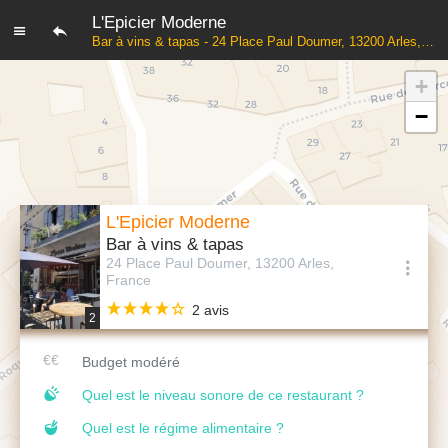
L'Epicier Moderne
Bar à vins & tapas - 24 Place Paul Doumer, 13200 Arles, France
+
−
L'Epicier Moderne
Bar à vins & tapas
24 Place Paul Doumer, 13200 Arles,
France
2 avis
2
Budget modéré
Quel est le niveau sonore de ce restaurant ?
Quel est le régime alimentaire ?