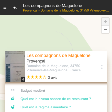
Les compagnons de Maguelone
Provençal - Domaine de la Maguelone, 34750 Villeneuve-lès-Maguelone, France
+
−
Les compagnons de Maguelone
Provençal
Domaine de la Maguelone, 34750
Villeneuve-lès-Maguelone, France
3 avis
4
Budget modéré
Quel est le niveau sonore de ce restaurant ?
Quel est le régime alimentaire ?