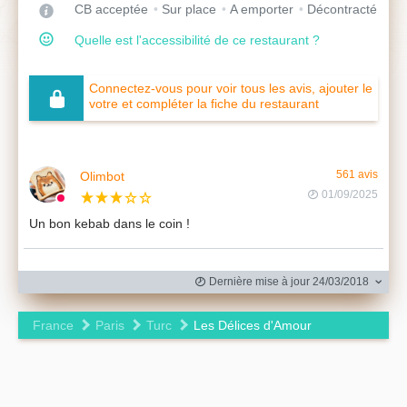
CB acceptée
Sur place
A emporter
Décontracté
Quelle est l'accessibilité de ce restaurant ?
Connectez-vous pour voir tous les avis, ajouter le
votre et compléter la fiche du restaurant
Olimbot
561 avis
01/09/2025
Un bon kebab dans le coin !
Dernière mise à jour 24/03/2018
France
Paris
Turc
Les Délices d'Amour
Leaflet
|
©
OpenStreetMap
contributors ©
CARTO