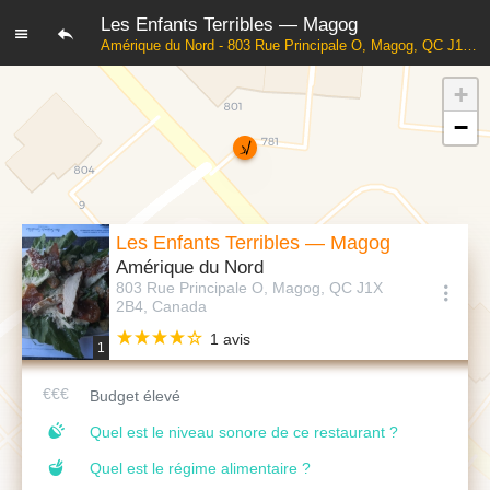
Les Enfants Terribles — Magog
Amérique du Nord - 803 Rue Principale O, Magog, QC J1X 2B4, Canada
+
−
Les Enfants Terribles — Magog
Amérique du Nord
803 Rue Principale O, Magog, QC J1X
2B4, Canada
1 avis
1
Budget élevé
Quel est le niveau sonore de ce restaurant ?
Quel est le régime alimentaire ?