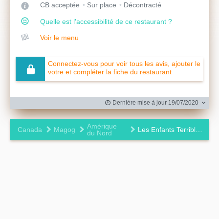
CB acceptée
Sur place
Décontracté
Quelle est l'accessibilité de ce restaurant ?
Voir le menu
Connectez-vous pour voir tous les avis, ajouter le
votre et compléter la fiche du restaurant
Dernière mise à jour 19/07/2020
Amérique
Canada
Magog
Les Enfants Terribles — Magog
du Nord
Leaflet
|
©
OpenStreetMap
contributors ©
CARTO