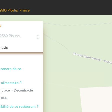
22580 Plouha, France
s
22580 Plouha,
2 avis
u sonore de ce
 alimentaire ?
 place
Décontracté
illée
ibilité de ce restaurant ?