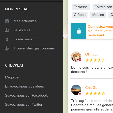
Terrasse
FaitMaison
MON RÉSEAU
Crêpes
Moules
C
Mes actualités
Connectez-vous 
Je les suis
ajouter le votre
restaurant
Ils me suivent
Trouver des gastronomes
Olimbot
CHECKEAT
Bonne cuisine dans un ca
desserts !
L'équipe
Envoyez-nous vos idées
ChloGo
Suivez-nous sur Facebook
Très agréable en bord de 
Suivez-nous sur Twitter
Cocotte de moules génére
pommes grenaille et de la