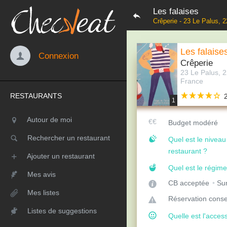
Les falaises
Crêperie - 23 Le Palus, 
Les falaise
Connexion
Crêperie
23 Le Palus, 
France
RESTAURANTS
1
Autour de moi
Budget modéré
Rechercher un restaurant
Quel est le nivea
restaurant ?
Ajouter un restaurant
Quel est le régime
Mes avis
CB acceptée
Sur
Mes listes
Réservation conse
Listes de suggestions
Quelle est l'access