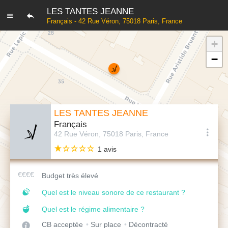
LES TANTES JEANNE
Français - 42 Rue Véron, 75018 Paris, France
+
−
LES TANTES JEANNE
Français
42 Rue Véron, 75018 Paris, France
1 avis
Budget très élevé
Quel est le niveau sonore de ce restaurant ?
Quel est le régime alimentaire ?
CB acceptée
Sur place
Décontracté