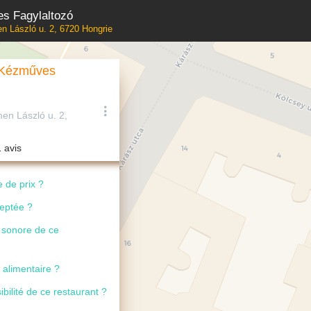
s Fagylaltozó
n László u. 2, 6720 Hongrie
 Kézműves
en László u. 2,
1 avis
 de prix ?
ceptée ?
u sonore de ce
 alimentaire ?
ibilité de ce restaurant ?