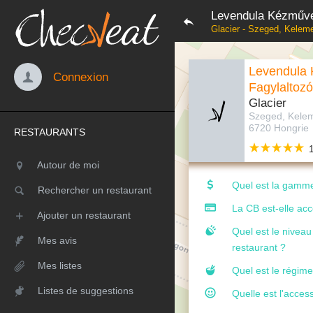
Levendula Kézműve
Glacier - Szeged, Keleme
Levendula
Connexion
Fagylaltozó
Glacier
Szeged, Kelem
6720 Hongrie
RESTAURANTS
Autour de moi
Quel est la gamme
Rechercher un restaurant
La CB est-elle ac
Ajouter un restaurant
Quel est le nivea
Mes avis
restaurant ?
Mes listes
Quel est le régime
Listes de suggestions
Quelle est l'access