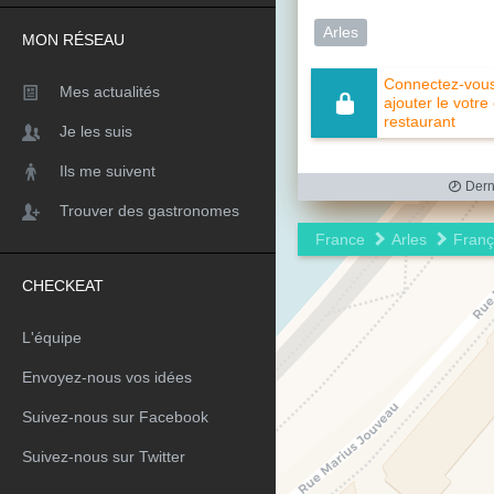
Arles
MON RÉSEAU
Connectez-vous 
Mes actualités
ajouter le votre
restaurant
Je les suis
Ils me suivent
Derni
Trouver des gastronomes
France
Arles
Franç
CHECKEAT
L'équipe
Envoyez-nous vos idées
Suivez-nous sur Facebook
Suivez-nous sur Twitter