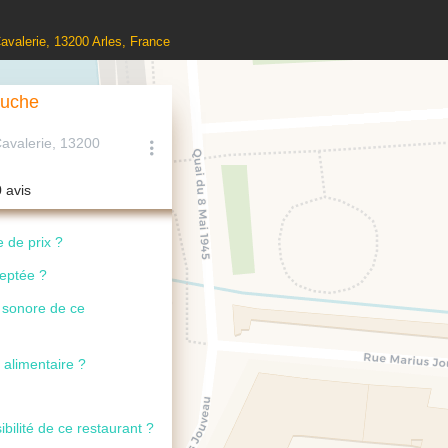
Cavalerie, 13200 Arles, France
ouche
Cavalerie, 13200
0 avis
 de prix ?
ceptée ?
u sonore de ce
 alimentaire ?
ibilité de ce restaurant ?