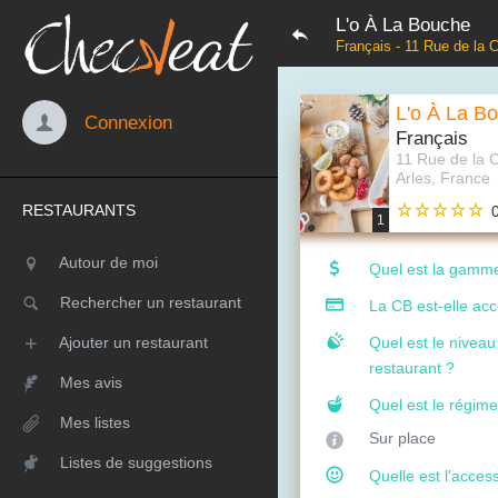
L'o À La Bouche
Français - 11 Rue de la 
L'o À La B
Connexion
Français
11 Rue de la 
Arles, France
RESTAURANTS
1
Autour de moi
Quel est la gamme
Rechercher un restaurant
La CB est-elle ac
Ajouter un restaurant
Quel est le nivea
restaurant ?
Mes avis
Quel est le régime
Mes listes
Sur place
Listes de suggestions
Quelle est l'access