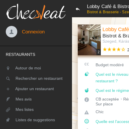
Lobby Café & Bistr
Bistrot & Brasserie - Sz
Lobby Café
Connexion
Bistrot & Br
Szeged, Kárás
2
RESTAURANTS
Budget modéré
Autour de moi
Quel est le nivea
Rechercher un restaurant
restaurant ?
Ajouter un restaurant
Quel est le régime
Mes avis
CB acceptée
Rés
Sur place
Mes listes
Chic
Listes de suggestions
Quelle est l'access