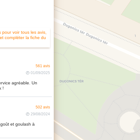
pour voir tous les avis,
 et compléter la fiche du
561 avis
01/09/2025
rvice agréable. Un
 !
502 avis
29/08/2024
goût et goulash à