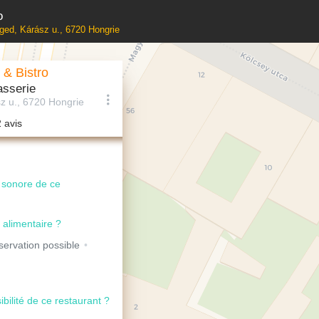
o
eged, Kárász u., 6720 Hongrie
 & Bistro
asserie
z u., 6720 Hongrie
2 avis
u sonore de ce
 alimentaire ?
ervation possible
ibilité de ce restaurant ?