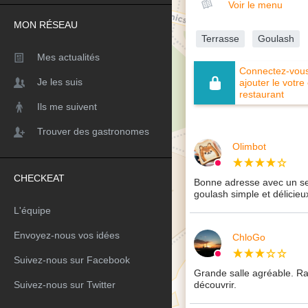
Voir le menu
MON RÉSEAU
Terrasse
Goulash
Mes actualités
Connectez-vous 
Je les suis
ajouter le votre
restaurant
Ils me suivent
Trouver des gastronomes
Olimbot
CHECKEAT
Bonne adresse avec un se
goulash simple et délicieux
L'équipe
Envoyez-nous vos idées
ChloGo
Suivez-nous sur Facebook
Grande salle agréable. Ra
découvrir.
Suivez-nous sur Twitter