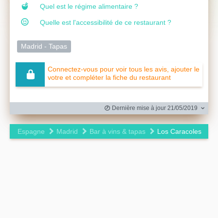
Quel est le régime alimentaire ?
Quelle est l'accessibilité de ce restaurant ?
Madrid - Tapas
Connectez-vous pour voir tous les avis, ajouter le
votre et compléter la fiche du restaurant
Dernière mise à jour 21/05/2019
Espagne
Madrid
Bar à vins & tapas
Los Caracoles
Leaflet
|
©
OpenStreetMap
contributors ©
CARTO