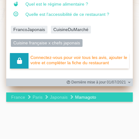
Quel est le régime alimentaire ?
Quelle est l'accessibilité de ce restaurant ?
FrancoJaponais
CuisineDuMarché
Cuisine française x chefs japonais
Connectez-vous pour voir tous les avis, ajouter le
votre et compléter la fiche du restaurant
Dernière mise à jour 01/07/2021
France
Paris
Japonais
Mamagoto
Leaflet
|
©
OpenStreetMap
contributors ©
CARTO