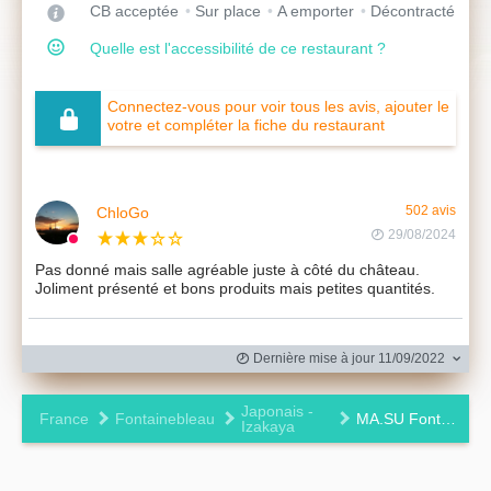
CB acceptée
Sur place
A emporter
Décontracté
Quelle est l'accessibilité de ce restaurant ?
Connectez-vous pour voir tous les avis, ajouter le
votre et compléter la fiche du restaurant
ChloGo
502 avis
29/08/2024
Pas donné mais salle agréable juste à côté du château.
Joliment présenté et bons produits mais petites quantités.
Dernière mise à jour 11/09/2022
Japonais -
France
Fontainebleau
MA.SU Fontainebleau
Izakaya
Leaflet
|
©
OpenStreetMap
contributors ©
CARTO