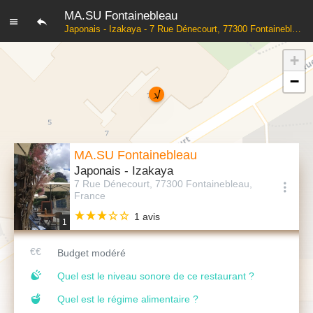
MA.SU Fontainebleau
Japonais - Izakaya - 7 Rue Dénecourt, 77300 Fontainebleau, France
+
−
MA.SU Fontainebleau
Japonais - Izakaya
7 Rue Dénecourt, 77300 Fontainebleau,
France
1 avis
1
Budget modéré
Quel est le niveau sonore de ce restaurant ?
Quel est le régime alimentaire ?