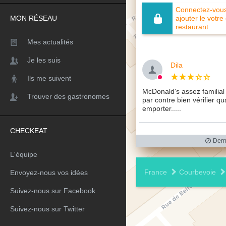
Connectez-vous 
MON RÉSEAU
ajouter le votre
restaurant
Mes actualités
Je les suis
Dila
Ils me suivent
McDonald's assez familial 
Trouver des gastronomes
par contre bien vérifier q
emporter.....
CHECKEAT
Derni
L'équipe
France
Courbevoie
Envoyez-nous vos idées
Suivez-nous sur Facebook
Suivez-nous sur Twitter