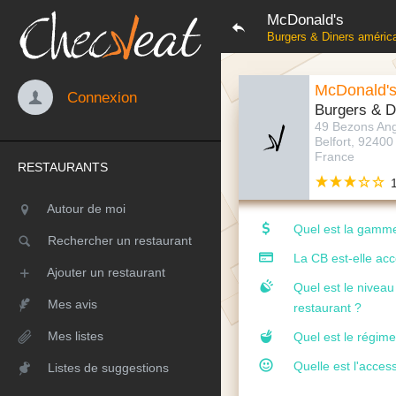
McDonald's
Burgers & Diners améric
McDonald'
Connexion
Burgers & D
49 Bezons Ang
Belfort, 92400
France
RESTAURANTS
Autour de moi
Quel est la gamme
Rechercher un restaurant
La CB est-elle ac
Ajouter un restaurant
Quel est le nivea
Mes avis
restaurant ?
Mes listes
Quel est le régime
Quelle est l'access
Listes de suggestions