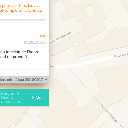
pour voir tous les avis,
 et compléter la fiche du
8 avis
10/11/2017
en fonction de l'heure,
uand on prend à
ère mise à jour 20/10/2017
Burgers &
Diners
McDonald's
américains