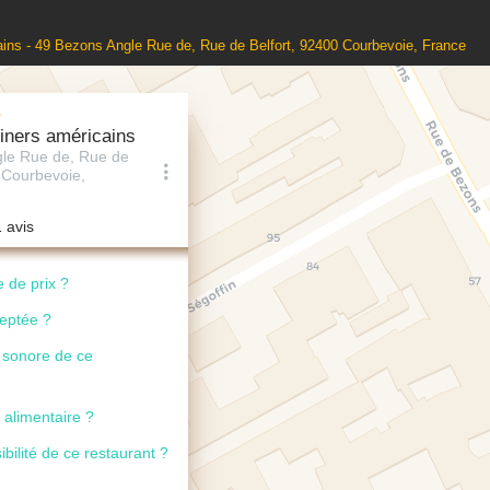
ains - 49 Bezons Angle Rue de, Rue de Belfort, 92400 Courbevoie, France
s
iners américains
le Rue de, Rue de
 Courbevoie,
1 avis
 de prix ?
ceptée ?
u sonore de ce
 alimentaire ?
ibilité de ce restaurant ?