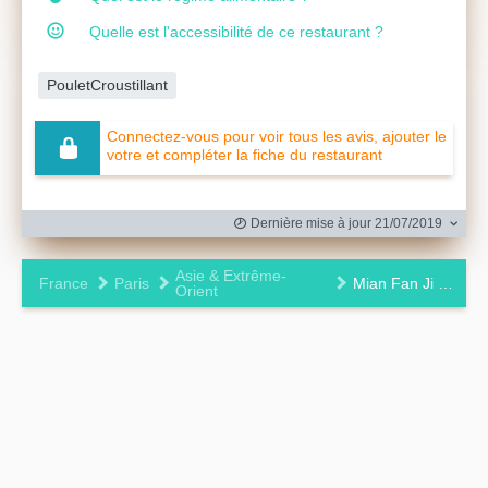
Quelle est l'accessibilité de ce restaurant ?
PouletCroustillant
Connectez-vous pour voir tous les avis, ajouter le
votre et compléter la fiche du restaurant
Dernière mise à jour 21/07/2019
Asie & Extrême-
France
Paris
Mian Fan Ji Pai
Orient
Leaflet
|
©
OpenStreetMap
contributors ©
CARTO