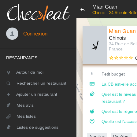
Mian Guan
Chinois - 34 Rue de Belle
Mian Guan
Connexion
Chinois
34 Rue de Bell
France
RESTAURANTS
Autour de moi
Petit budget
Rechercher un restaurant
La CB est-elle ac
Ajouter un restaurant
Quel est le nivea
restaurant ?
Mes avis
Quel est le régime
Mes listes
Quelle est l'access
Listes de suggestions
Nouilles
DimSum