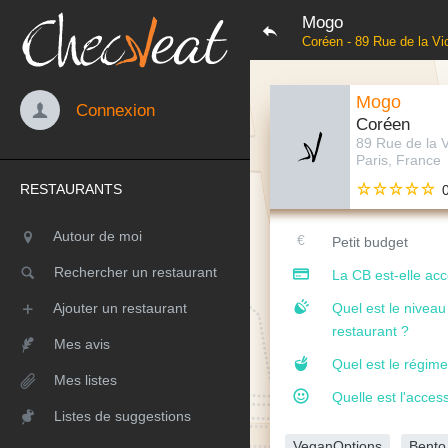
Mogo
Coréen - 89 Rue de la Vi
Mogo
Connexion
Coréen
89 Rue de la V
Paris, France
RESTAURANTS
Autour de moi
Petit budget
Rechercher un restaurant
La CB est-elle ac
Ajouter un restaurant
Quel est le nivea
restaurant ?
Mes avis
Quel est le régime
Mes listes
Quelle est l'access
Listes de suggestions
VeganOptions
Bento