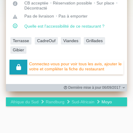
CB acceptée
Réservation possible
Sur place
Décontracté
Pas de livraison
Pas à emporter
Quelle est l'accessibilité de ce restaurant ?
Terrasse
CadreOuf
Viandes
Grillades
Gibier
Connectez-vous pour voir tous les avis, ajouter le
votre et compléter la fiche du restaurant
Dernière mise à jour 06/09/2017
Afrique du Sud
Randburg
Sud-Africain
Moyo
Leaflet
|
©
OpenStreetMap
contributors ©
CARTO