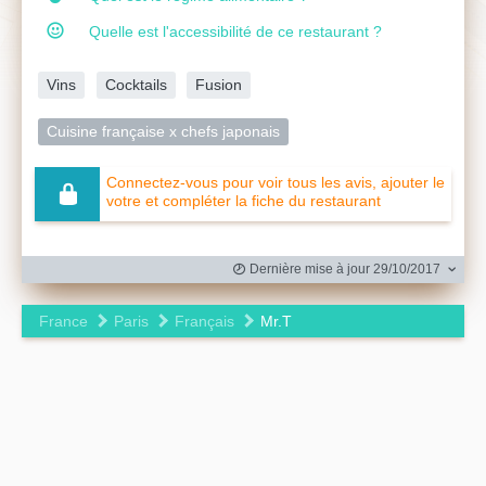
Quelle est l'accessibilité de ce restaurant ?
Vins
Cocktails
Fusion
Cuisine française x chefs japonais
Connectez-vous pour voir tous les avis, ajouter le
votre et compléter la fiche du restaurant
Dernière mise à jour 29/10/2017
France
Paris
Français
Mr.T
Leaflet
|
©
OpenStreetMap
contributors ©
CARTO