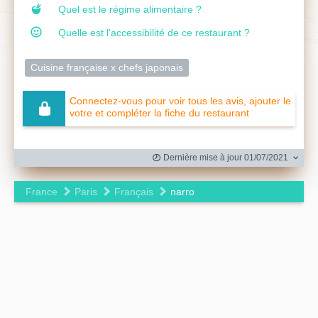
Quel est le régime alimentaire ?
Quelle est l'accessibilité de ce restaurant ?
Cuisine française x chefs japonais
Connectez-vous pour voir tous les avis, ajouter le
votre et compléter la fiche du restaurant
Dernière mise à jour 01/07/2021
France
Paris
Français
narro
Leaflet
|
©
OpenStreetMap
contributors ©
CARTO