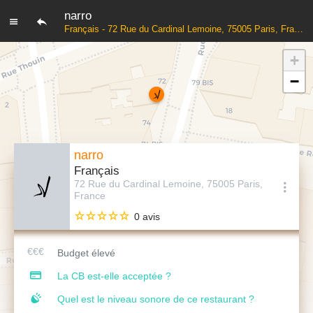
narro
Français - 72 Rue du Cardinal Lemoine, 75005 Paris, France
+
−
narro
Français
72 Rue du Cardinal Lemoine, 75005 Paris,
France
0 avis
Budget élevé
La CB est-elle acceptée ?
Quel est le niveau sonore de ce restaurant ?