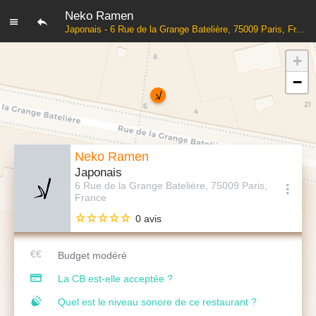
Neko Ramen
Japonais - 6 Rue de la Grange Batelière, 75009 Paris, France
+
−
Neko Ramen
Japonais
6 Rue de la Grange Batelière, 75009 Paris,
France
0 avis
Budget modéré
La CB est-elle acceptée ?
Quel est le niveau sonore de ce restaurant ?