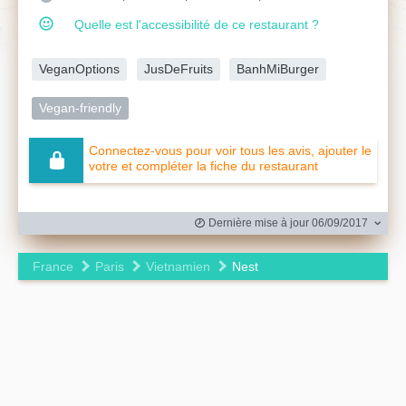
Quelle est l'accessibilité de ce restaurant ?
VeganOptions
JusDeFruits
BanhMiBurger
Vegan-friendly
Connectez-vous pour voir tous les avis, ajouter le
votre et compléter la fiche du restaurant
Dernière mise à jour 06/09/2017
France
Paris
Vietnamien
Nest
Leaflet
|
©
OpenStreetMap
contributors ©
CARTO