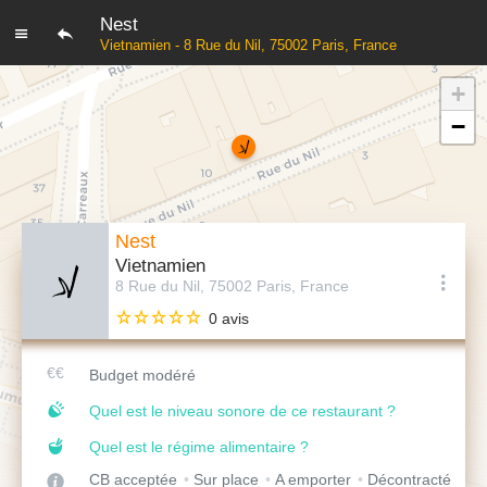
Nest
Vietnamien - 8 Rue du Nil, 75002 Paris, France
+
−
Nest
Vietnamien
8 Rue du Nil, 75002 Paris, France
0 avis
Budget modéré
Quel est le niveau sonore de ce restaurant ?
Quel est le régime alimentaire ?
CB acceptée
Sur place
A emporter
Décontracté