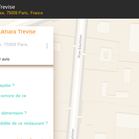
revise
se, 75009 Paris, France
khara Trevise
, 75009 Paris,
0 avis
ceptée ?
u sonore de ce
 alimentaire ?
ibilité de ce restaurant ?