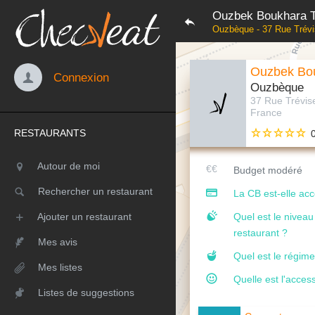
Ouzbek Boukhara T
Ouzbèque - 37 Rue Trévi
Ouzbek Bou
Connexion
Ouzbèque
37 Rue Trévise
France
RESTAURANTS
Autour de moi
Budget modéré
Rechercher un restaurant
La CB est-elle ac
Ajouter un restaurant
Quel est le nivea
restaurant ?
Mes avis
Quel est le régime
Mes listes
Quelle est l'access
Listes de suggestions