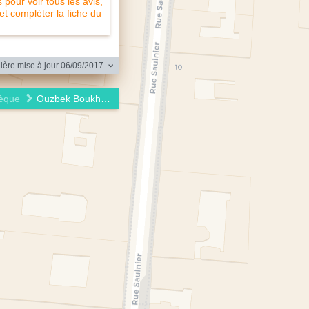
pour voir tous les avis,
 et compléter la fiche du
ère mise à jour 06/09/2017
èque
Ouzbek Boukhara Trevise