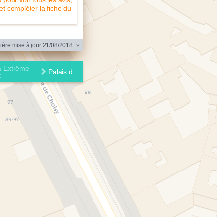
pour voir tous les avis,
 et compléter la fiche du
ère mise à jour 21/08/2018
& Extrême-
Palais d'Asie
t