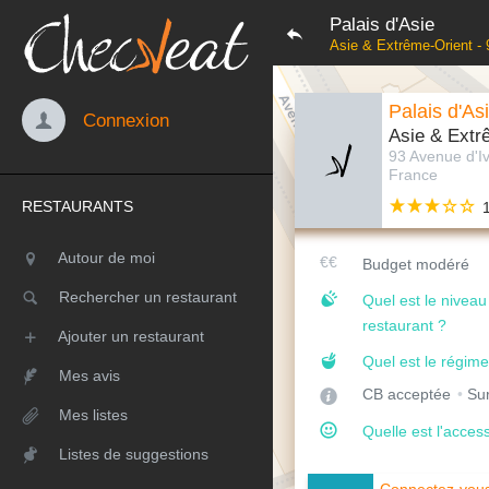
Palais d'Asie
Asie & Extrême-Orient - 
Palais d'As
Connexion
Asie & Extr
93 Avenue d'Iv
France
RESTAURANTS
Autour de moi
Budget modéré
Rechercher un restaurant
Quel est le nivea
restaurant ?
Ajouter un restaurant
Quel est le régime
Mes avis
CB acceptée
Sur
Mes listes
Quelle est l'access
Listes de suggestions