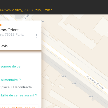
93 Avenue d'Ivry, 75013 Paris, France
ie
ême-Orient
ry, 75013 Paris,
1 avis
u sonore de ce
 alimentaire ?
 place
Décontracté
ibilité de ce restaurant ?