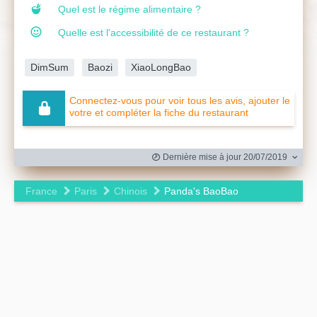
Quel est le régime alimentaire ?
Quelle est l'accessibilité de ce restaurant ?
DimSum
Baozi
XiaoLongBao
Connectez-vous pour voir tous les avis, ajouter le
votre et compléter la fiche du restaurant
Dernière mise à jour 20/07/2019
France
Paris
Chinois
Panda's BaoBao
Leaflet
|
©
OpenStreetMap
contributors ©
CARTO