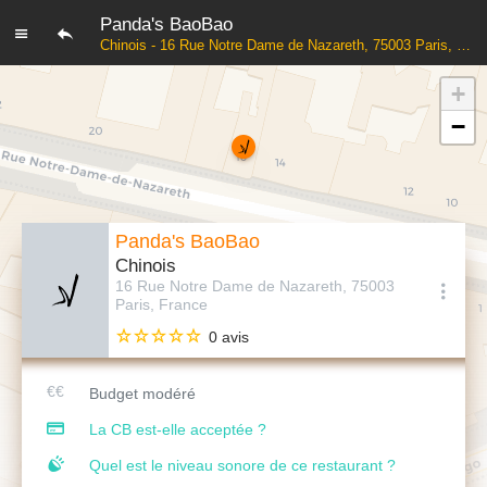
Panda's BaoBao
Chinois - 16 Rue Notre Dame de Nazareth, 75003 Paris, France
+
−
Panda's BaoBao
Chinois
16 Rue Notre Dame de Nazareth, 75003
Paris, France
0 avis
Budget modéré
La CB est-elle acceptée ?
Quel est le niveau sonore de ce restaurant ?