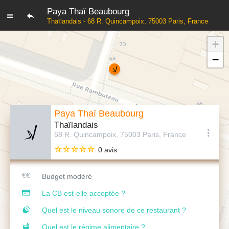
Paya Thaï Beaubourg
Thaïlandais - 68 R. Quincampoix, 75003 Paris, France
+
−
Paya Thaï Beaubourg
Thaïlandais
68 R. Quincampoix, 75003 Paris, France
0 avis
Budget modéré
La CB est-elle acceptée ?
Quel est le niveau sonore de ce restaurant ?
Quel est le régime alimentaire ?