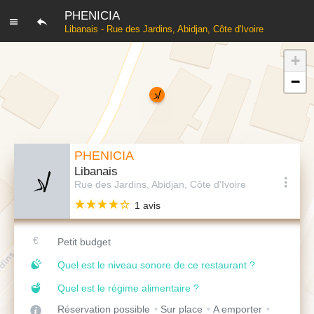
PHENICIA
Libanais - Rue des Jardins, Abidjan, Côte d'Ivoire
+
−
PHENICIA
Libanais
Rue des Jardins, Abidjan, Côte d'Ivoire
1 avis
Petit budget
Quel est le niveau sonore de ce restaurant ?
Quel est le régime alimentaire ?
Réservation possible
Sur place
A emporter