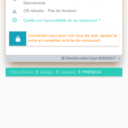
Décontracté
CB refusée
Pas de livraison
Quelle est l'accessibilité de ce restaurant ?
Connectez-vous pour voir tous les avis, ajouter le
votre et compléter la fiche du restaurant
Dernière mise à jour 06/09/2017
Côte d'Ivoire
Abidjan
Libanais
PHENICIA
Leaflet
|
©
OpenStreetMap
contributors ©
CARTO