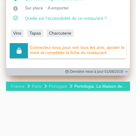
Sur place
A emporter
Quelle est l'accessibilité de ce restaurant ?
Vins
Tapas
Charcuterie
Connectez-vous pour voir tous les avis, ajouter le
votre et compléter la fiche du restaurant
Dernière mise à jour 01/08/2019
France
Paris
Portugais
Portologia, La Maison des Porto
Leaflet
|
©
OpenStreetMap
contributors ©
CARTO