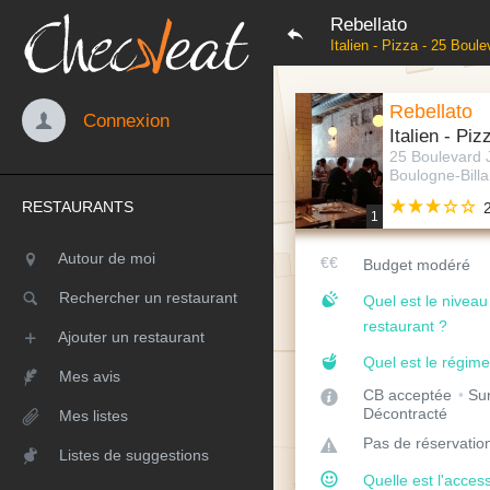
Rebellato
Italien - Pizza - 25 Bou
Rebellato
Connexion
Italien - Piz
25 Boulevard 
Boulogne-Billa
RESTAURANTS
1
Autour de moi
Budget modéré
Rechercher un restaurant
Quel est le nivea
restaurant ?
Ajouter un restaurant
Quel est le régime
Mes avis
CB acceptée
Sur
Décontracté
Mes listes
Pas de réservatio
Listes de suggestions
Quelle est l'access