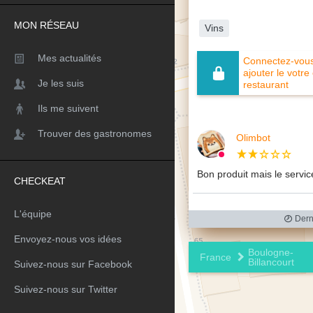
MON RÉSEAU
Vins
Mes actualités
Connectez-vous 
ajouter le votre
Je les suis
restaurant
Ils me suivent
Trouver des gastronomes
Olimbot
Bon produit mais le servic
CHECKEAT
L'équipe
Derni
Envoyez-nous vos idées
Boulogne-
France
Billancourt
Suivez-nous sur Facebook
Suivez-nous sur Twitter