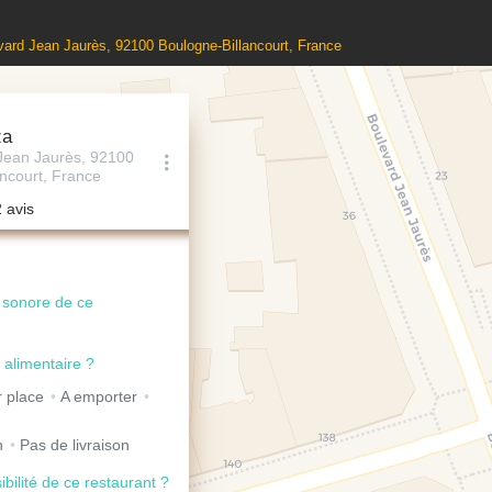
levard Jean Jaurès, 92100 Boulogne-Billancourt, France
za
Jean Jaurès, 92100
ncourt, France
2 avis
u sonore de ce
 alimentaire ?
 place
A emporter
n
Pas de livraison
ibilité de ce restaurant ?