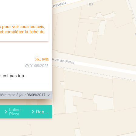
pour voir tous les avis,
 et compléter la fiche du
561 avis
01/09/2025
e est pas top.
ère mise à jour 06/09/2017
Italien -
Rebellato
Pizza