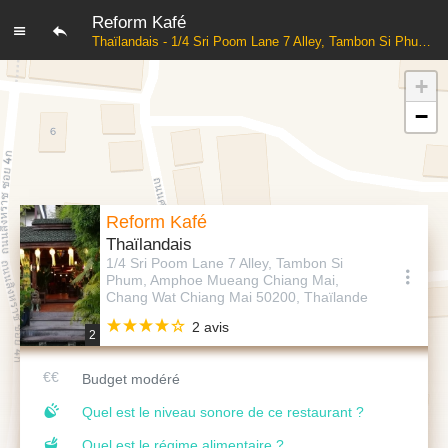
Reform Kafé
Thaïlandais - 1/4 Sri Poom Lane 7 Alley, Tambon Si Phum, Amphoe Mueang Chiang Mai, Chang Wat Chiang Mai 50200, Thaïlande
+
−
Reform Kafé
Thaïlandais
1/4 Sri Poom Lane 7 Alley, Tambon Si
Phum, Amphoe Mueang Chiang Mai,
Chang Wat Chiang Mai 50200, Thaïlande
2 avis
2
Budget modéré
Quel est le niveau sonore de ce restaurant ?
Quel est le régime alimentaire ?