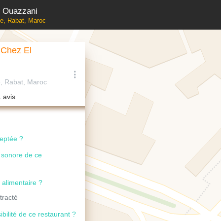
l Ouazzani
ne, Rabat, Maroc
 Chez El
e, Rabat, Maroc
1 avis
ceptée ?
u sonore de ce
 alimentaire ?
tracté
ibilité de ce restaurant ?