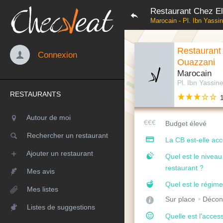
Restaurant Chez E
Marocain - Pl. Ibn Yassi
Restaurant
Connexion
Ouazzani
Marocain
Pl. Ibn Yassin
RESTAURANTS
Autour de moi
Budget élevé
Rechercher un restaurant
La CB est-elle ac
Ajouter un restaurant
Quel est le nivea
restaurant ?
Mes avis
Quel est le régime
Mes listes
Sur place
Décon
Listes de suggestions
Quelle est l'access