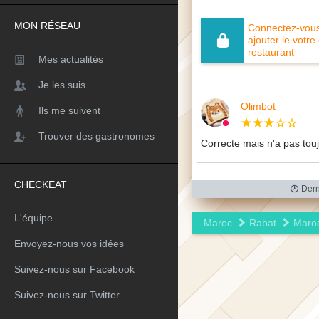
MON RÉSEAU
Connectez-vous 
ajouter le votre
restaurant
Mes actualités
Je les suis
Olimbot
Ils me suivent
Trouver des gastronomes
Correcte mais n'a pas touj
CHECKEAT
Dern
L'équipe
Maroc
Rabat
Maro
Envoyez-nous vos idées
Suivez-nous sur Facebook
Suivez-nous sur Twitter